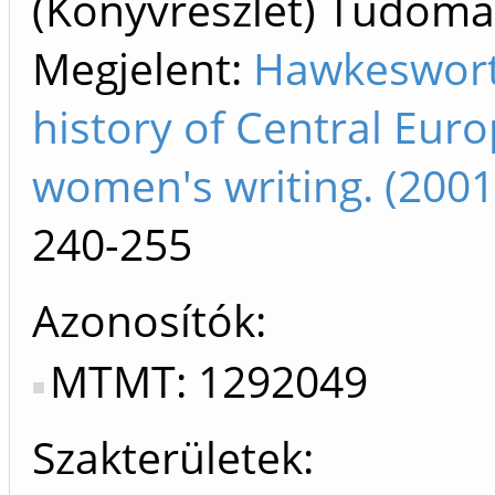
(Könyvrészlet) Tudom
Megjelent:
Hawkeswort
history of Central Eur
women's writing. (2001
240-255
Azonosítók
MTMT: 1292049
Szakterületek: