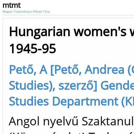
mtmt
Magyar Tudományos Művek Tára
Hungarian women's w
1945-95
Pető, A [Pető, Andrea 
Studies), szerző] Gend
Studies Department (K
Angol nyelvű Szaktan