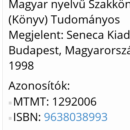
Magyar nyelvű Szakkö
(Könyv) Tudományos
Megjelent: Seneca Kiad
Budapest, Magyarorszá
1998
Azonosítók
MTMT: 1292006
ISBN:
9638038993