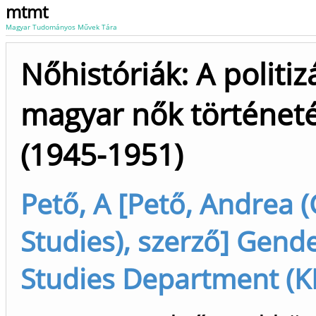
mtmt
Magyar Tudományos Művek Tára
Nőhistóriák: A politiz
magyar nők történet
(1945-1951)
Pető, A [Pető, Andrea 
Studies), szerző] Gend
Studies Department (K