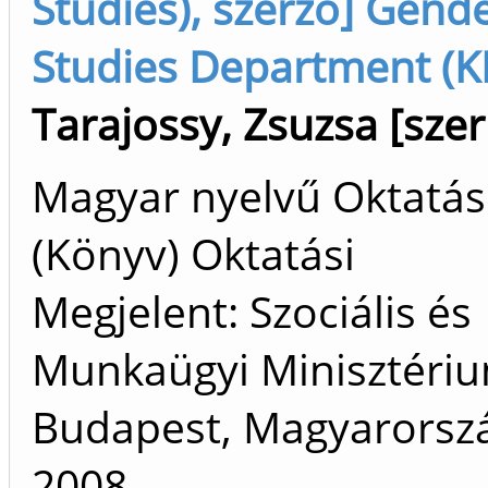
Studies), szerző] Gend
Studies Department (K
Tarajossy, Zsuzsa [szer
Magyar nyelvű Oktatás
(Könyv) Oktatási
Megjelent: Szociális és
Munkaügyi Minisztériu
Budapest, Magyarorszá
2008