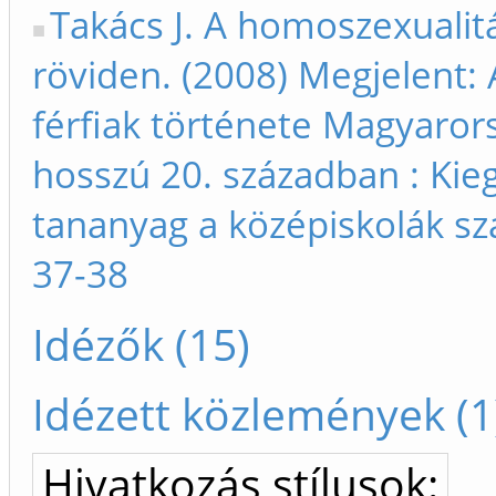
Takács J. A homoszexualit
röviden. (2008) Megjelent: 
férfiak története Magyaror
hosszú 20. században : Kie
tananyag a középiskolák s
37-38
Idézők (15)
Idézett közlemények (1
Hivatkozás stílusok: