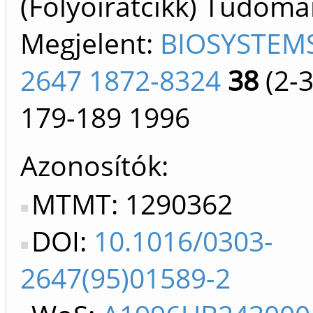
(Folyóiratcikk) Tudom
Megjelent:
BIOSYSTEMS
2647 1872-8324
38
(2-3
179-189
1996
Azonosítók
MTMT: 1290362
DOI:
10.1016/0303-
2647(95)01589-2