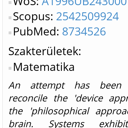
WoS:
A1996UB243000
Scopus:
2542509924
PubMed:
8734526
Szakterületek:
Matematika
An attempt has been
reconcile the 'device app
the 'philosophical approa
brain. Systems exhibi