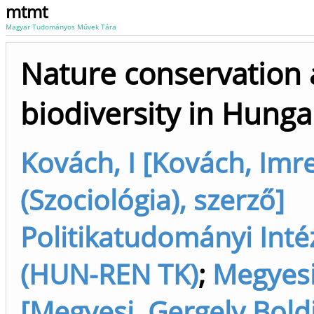
mtmt
Magyar Tudományos Művek Tára
Nature conservation
biodiversity in Hunga
Kovách, I [Kovách, Imr
(Szociológia), szerző]
Politikatudományi Inté
(HUN-REN TK)
;
Megyesi
[Megyesi, Gergely Bold