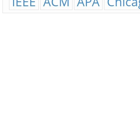
IEEE
ACM
APA
Chica