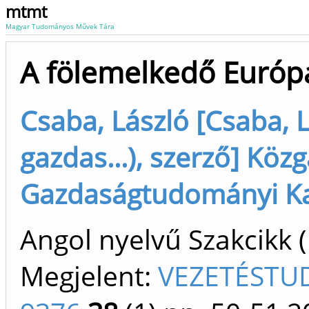
mtmt
Magyar Tudományos Művek Tára
A fölemelkedő Európ
Csaba, László [Csaba, 
gazdas...), szerző] Köz
Gazdaságtudományi Kar
Angol nyelvű Szakcikk 
Megjelent:
VEZETÉSTU