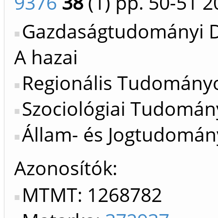
9376
38
(1)
pp. 50-51
2
Gazdaságtudományi Do
A hazai
Regionális Tudományok
Szociológiai Tudomány
Állam- és Jogtudomány
Azonosítók
MTMT: 1268782