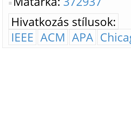
Matarka:
372937
Hivatkozás stílusok:
IEEE
ACM
APA
Chica