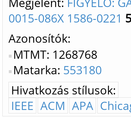
Megjelent:
FIGYELŐ: G
0015-086X 1586-0221
Azonosítók
MTMT: 1268768
Matarka:
553180
Hivatkozás stílusok:
IEEE
ACM
APA
Chica