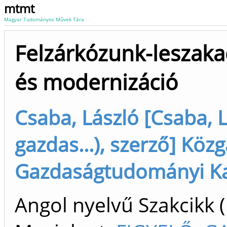
mtmt
Magyar Tudományos Művek Tára
Felzárkózunk-leszakad
és modernizáció
Csaba, László [Csaba, 
gazdas...), szerző] Köz
Gazdaságtudományi Kar
Angol nyelvű Szakcikk 