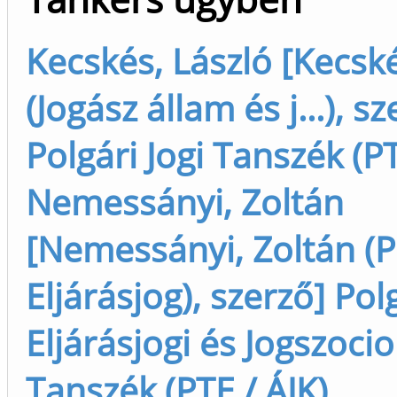
Kecskés, László [Kecské
(Jogász állam és j...), sz
Polgári Jogi Tanszék (PT
Nemessányi, Zoltán
[Nemessányi, Zoltán (P
Eljárásjog), szerző] Pol
Eljárásjogi és Jogszocio
Tanszék (PTE / ÁJK)