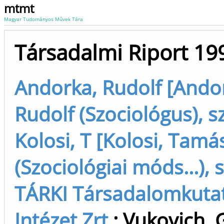
mtmt
Magyar Tudományos Művek Tára
Társadalmi Riport 19
Andorka, Rudolf [Ando
Rudolf (Szociológus), sz
Kolosi, T [Kolosi, Tamá
(Szociológiai móds...), s
TÁRKI Társadalomkutat
Intézet Zrt.
;
Vukovich, 