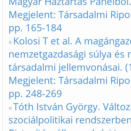
Magyar Háztartás Panelből.
Megjelent: Társadalmi Ripo
pp. 165-184
Kolosi T et al. A magánga
nemzetgazdasági súlya és
társadalmi jellemvonásai. (
Megjelent: Társadalmi Ripo
pp. 248-269
Tóth István György. Válto
szociálpolitikai rendszerben