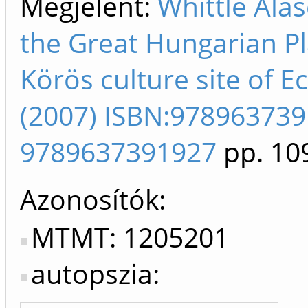
Megjelent:
Whittle Alas
the Great Hungarian Pla
Körös culture site of E
(2007) ISBN:97896373
9789637391927
pp. 10
Azonosítók
MTMT: 1205201
autopszia: