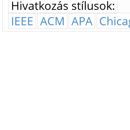
Hivatkozás stílusok:
IEEE
ACM
APA
Chica