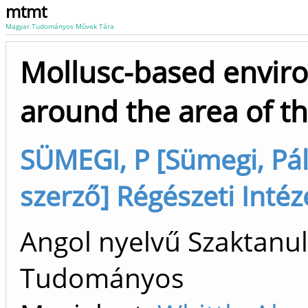
mtmt
Magyar Tudományos Művek Tára
Mollusc-based envir
around the area of th
SÜMEGI, P [Sümegi, Pál (
szerző] Régészeti Inté
Angol nyelvű Szaktanu
Tudományos