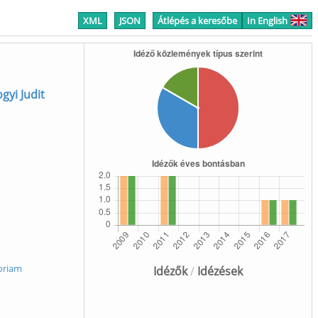
XML
JSON
Átlépés a keresőbe
In English
yi Judit
oriam
Idézők
/
Idézések