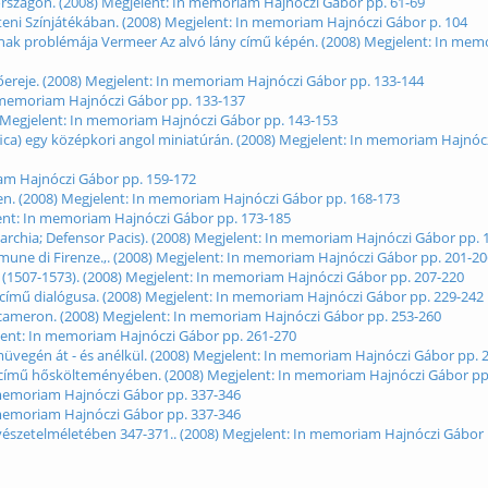
országon. (2008) Megjelent: In memoriam Hajnóczi Gábor pp. 61-69
teni Színjátékában. (2008) Megjelent: In memoriam Hajnóczi Gábor p. 104
ásának problémája Vermeer Az alvó lány című képén. (2008) Megjelent: In me
nítőereje. (2008) Megjelent: In memoriam Hajnóczi Gábor pp. 133-144
In memoriam Hajnóczi Gábor pp. 133-137
) Megjelent: In memoriam Hajnóczi Gábor pp. 143-153
ifica) egy középkori angol miniatúrán. (2008) Megjelent: In memoriam Hajnóc
iam Hajnóczi Gábor pp. 159-172
en. (2008) Megjelent: In memoriam Hajnóczi Gábor pp. 168-173
lent: In memoriam Hajnóczi Gábor pp. 173-185
narchia; Defensor Pacis). (2008) Megjelent: In memoriam Hajnóczi Gábor pp. 
Comune di Firenze.,. (2008) Megjelent: In memoriam Hajnóczi Gábor pp. 201-2
ra (1507-1573). (2008) Megjelent: In memoriam Hajnóczi Gábor pp. 207-220
” című dialógusa. (2008) Megjelent: In memoriam Hajnóczi Gábor pp. 229-242
Decameron. (2008) Megjelent: In memoriam Hajnóczi Gábor pp. 253-260
jelent: In memoriam Hajnóczi Gábor pp. 261-270
üvegén át - és anélkül. (2008) Megjelent: In memoriam Hajnóczi Gábor pp. 
e című hőskölteményében. (2008) Megjelent: In memoriam Hajnóczi Gábor pp
n memoriam Hajnóczi Gábor pp. 337-346
n memoriam Hajnóczi Gábor pp. 337-346
űvészetelméletében 347-371.. (2008) Megjelent: In memoriam Hajnóczi Gábor 