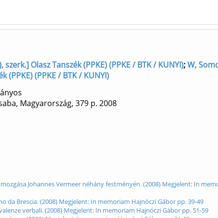
 szerk.] Olasz Tanszék (PPKE) (PPKE / BTK / KUNYI)
;
W, Somog
zék (PPKE) (PPKE / BTK / KUNYI)
mányos
csaba, Magyarország, 379 p.
2008
kus mozgása Johannes Vermeer néhány festményén. (2008) Megjelent: In mem
o da Brescia. (2008) Megjelent: In memoriam Hajnóczi Gábor pp. 39-49
valenze verbali. (2008) Megjelent: In memoriam Hajnóczi Gábor pp. 51-59