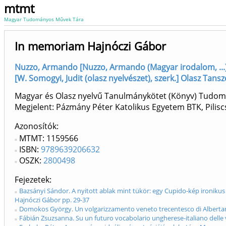
mtmt
Magyar Tudományos Művek Tára
In memoriam Hajnóczi Gábor
Nuzzo, Armando [Nuzzo, Armando (Magyar irodalom, ...),
[W. Somogyi, Judit (olasz nyelvészet), szerk.] Olasz Tans
Magyar és Olasz nyelvű Tanulmánykötet (Könyv) Tudo
Megjelent: Pázmány Péter Katolikus Egyetem BTK, Pilis
Azonosítók
MTMT: 1159566
ISBN:
9789639206632
OSZK:
2800498
Fejezetek
Bazsányi Sándor. A nyitott ablak mint tükör: egy Cupido-kép ironi
Hajnóczi Gábor pp. 29-37
Domokos György. Un volgarizzamento veneto trecentesco di Albertan
Fábián Zsuzsanna. Su un futuro vocabolario ungherese-italiano delle 