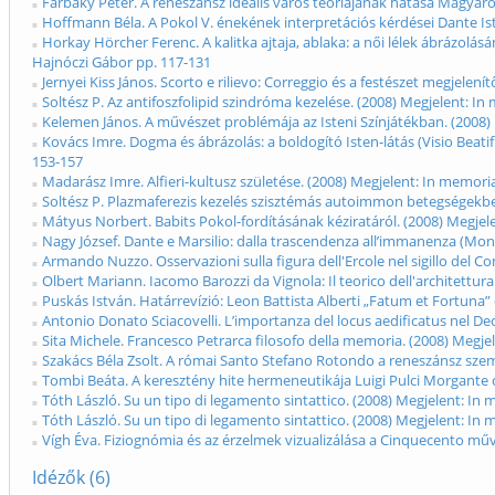
Farbaky Péter. A reneszánsz ideális város teóriájának hatása Magyar
Hoffmann Béla. A Pokol V. énekének interpretációs kérdései Dante Is
Horkay Hörcher Ferenc. A kalitka ajtaja, ablaka: a női lélek ábrázol
Hajnóczi Gábor pp. 117-131
Jernyei Kiss János. Scorto e rilievo: Correggio és a festészet megjele
Soltész P. Az antifoszfolipid szindróma kezelése. (2008) Megjelent: 
Kelemen János. A művészet problémája az Isteni Színjátékban. (2008
Kovács Imre. Dogma és ábrázolás: a boldogító Isten-látás (Visio Beat
153-157
Madarász Imre. Alfieri-kultusz születése. (2008) Megjelent: In memor
Soltész P. Plazmaferezis kezelés szisztémás autoimmon betegségekb
Mátyus Norbert. Babits Pokol-fordításának kéziratáról. (2008) Megje
Nagy József. Dante e Marsilio: dalla trascendenza all’immanenza (Mo
Armando Nuzzo. Osservazioni sulla figura dell'Ercole nel sigillo del 
Olbert Mariann. Iacomo Barozzi da Vignola: Il teorico dell'architettu
Puskás István. Határrevízió: Leon Battista Alberti „Fatum et Fortuna
Antonio Donato Sciacovelli. L’importanza del locus aedificatus nel 
Sita Michele. Francesco Petrarca filosofo della memoria. (2008) Meg
Szakács Béla Zsolt. A római Santo Stefano Rotondo a reneszánsz szem
Tombi Beáta. A keresztény hite hermeneutikája Luigi Pulci Morgant
Tóth László. Su un tipo di legamento sintattico. (2008) Megjelent: I
Tóth László. Su un tipo di legamento sintattico. (2008) Megjelent: I
Vígh Éva. Fiziognómia és az érzelmek vizualizálása a Cinquecento m
Idézők (6)