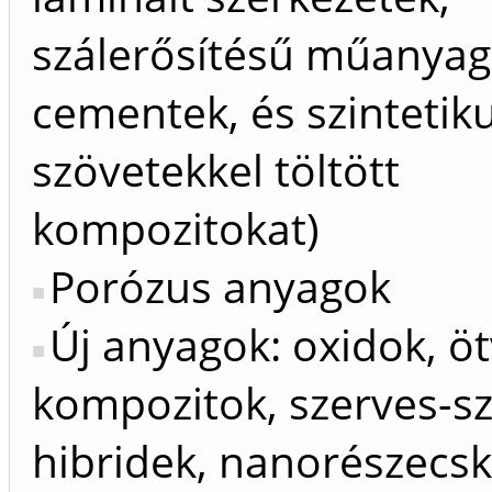
szálerősítésű műanyag
cementek, és szintetik
szövetekkel töltött
kompozitokat)
Porózus anyagok
Új anyagok: oxidok, ö
kompozitok, szerves-sz
hibridek, nanorészecs