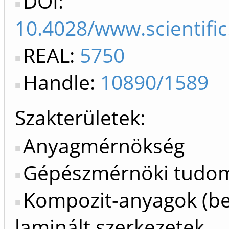
DOI:
10.4028/www.scientific
REAL:
5750
Handle:
10890/1589
Szakterületek:
Anyagmérnökség
Gépészmérnöki tudo
Kompozit-anyagok (b
laminált szerkezetek,