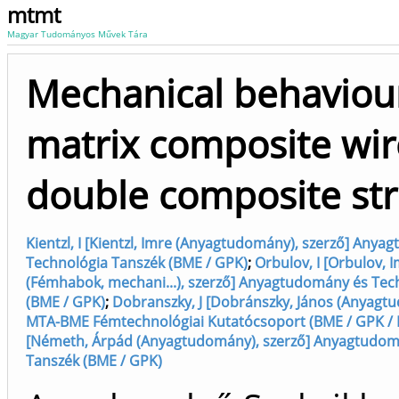
mtmt
Magyar Tudományos Művek Tára
Mechanical behaviour
matrix composite wir
double composite str
Kientzl, I [Kientzl, Imre (Anyagtudomány), szerző] Any
Technológia Tanszék (BME / GPK)
;
Orbulov, I [Orbulov, 
(Fémhabok, mechani...), szerző] Anyagtudomány és Tec
(BME / GPK)
;
Dobranszky, J [Dobránszky, János (Anyagtu
MTA-BME Fémtechnológiai Kutatócsoport (BME / GPK /
[Németh, Árpád (Anyagtudomány), szerző] Anyagtudom
Tanszék (BME / GPK)