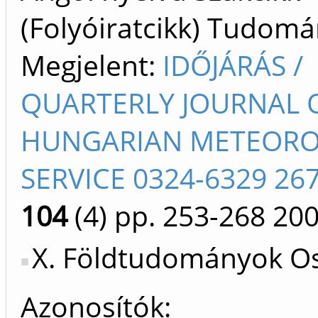
(Folyóiratcikk) Tudom
Megjelent:
IDŐJÁRÁS /
QUARTERLY JOURNAL 
HUNGARIAN METEORO
SERVICE 0324-6329 26
104
(4)
pp. 253-268
20
X. Földtudományok Os
Azonosítók