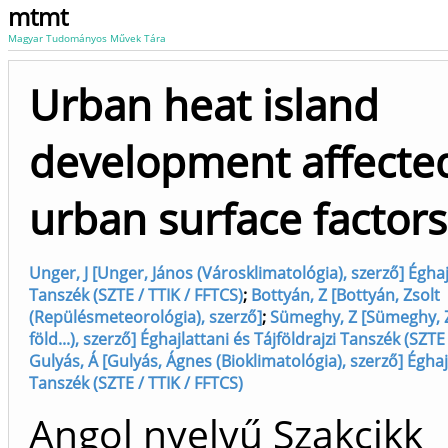
mtmt
Magyar Tudományos Művek Tára
Urban heat island
development affecte
urban surface factors
Unger, J [Unger, János (Városklimatológia), szerző] Éghajl
Tanszék (SZTE / TTIK / FFTCS)
;
Bottyán, Z [Bottyán, Zsolt
(Repülésmeteorológia), szerző]
;
Sümeghy, Z [Sümeghy, Z
föld...), szerző] Éghajlattani és Tájföldrajzi Tanszék (SZTE
Gulyás, Á [Gulyás, Ágnes (Bioklimatológia), szerző] Éghajl
Tanszék (SZTE / TTIK / FFTCS)
Angol nyelvű Szakcikk