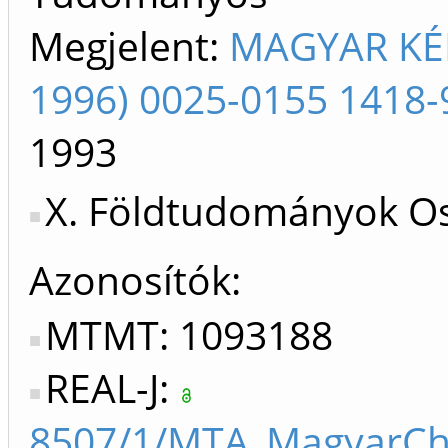
Megjelent:
MAGYAR KÉM
1996) 0025-0155 1418-
1993
X. Földtudományok Os
Azonosítók
MTMT: 1093188
REAL-J:
8507/1/MTA_MagyarChe