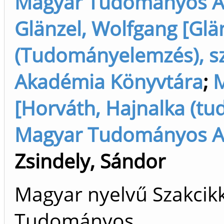
Magyar Tudományos A
Glänzel, Wolfgang [Glä
(Tudományelemzés), s
Akadémia Könyvtára
;
M
[Horváth, Hajnalka (tu
Magyar Tudományos A
Zsindely, Sándor
Magyar nyelvű Szakcikk 
Tudományos