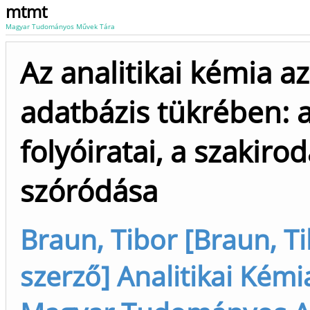
mtmt
Magyar Tudományos Művek Tára
Az analitikai kémia az
adatbázis tükrében: a
folyóiratai, a szakir
szóródása
Braun, Tibor [Braun, Ti
szerző] Analitikai Kémia