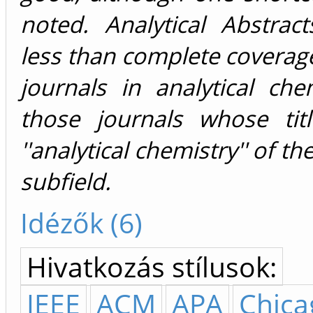
noted. Analytical Abstrac
less than complete coverage o
journals in analytical chemi
those journals whose titl
''analytical chemistry'' of t
subfield.
Idézők (6)
Hivatkozás stílusok:
IEEE
ACM
APA
Chica