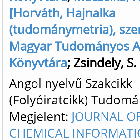
[Horváth, Hajnalka
(tudománymetria), sze
Magyar Tudományos 
Könyvtára
;
Zsindely, S.
Angol nyelvű Szakcikk
(Folyóiratcikk) Tudom
Megjelent:
JOURNAL O
CHEMICAL INFORMAT