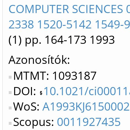
COMPUTER SCIENCES 0
2338 1520-5142 1549-
(1)
pp. 164-173
1993
Azonosítók
MTMT: 1093187
DOI:
10.1021/ci0001
WoS:
A1993KJ6150002
Scopus:
0011927435