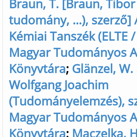
Braun, T. [Braun, Tibor
tudomány, ...), szerző] 
Kémiai Tanszék (ELTE / 
Magyar Tudományos 
Könyvtára
;
Glänzel, W. 
Wolfgang Joachim
(Tudományelemzés), s
Magyar Tudományos 
Könyvtára
;
Maczelka, H