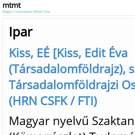
mtmt
Magyar Tudományos Művek Tára
Ipar
Kiss, EÉ [Kiss, Edit Éva
(Társadalomföldrajz), s
Társadalomföldrajzi Os
(HRN CSFK / FTI)
Magyar nyelvű Szakta