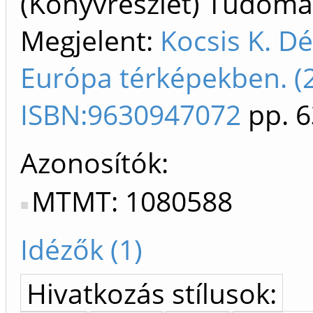
(Könyvrészlet) Tudom
Megjelent:
Kocsis K. Dé
Európa térképekben. (
ISBN:9630947072
pp. 6
Azonosítók
MTMT: 1080588
Idézők (1)
Hivatkozás stílusok: