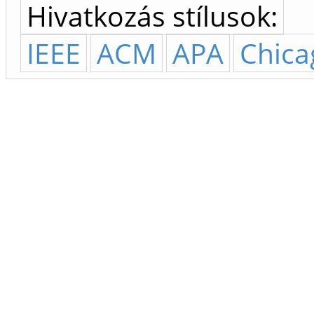
Hivatkozás stílusok:
IEEE
ACM
APA
Chica