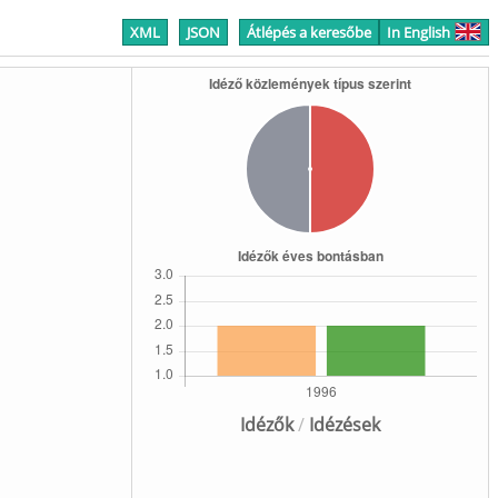
XML
JSON
Átlépés a keresőbe
In English
Idézők
/
Idézések