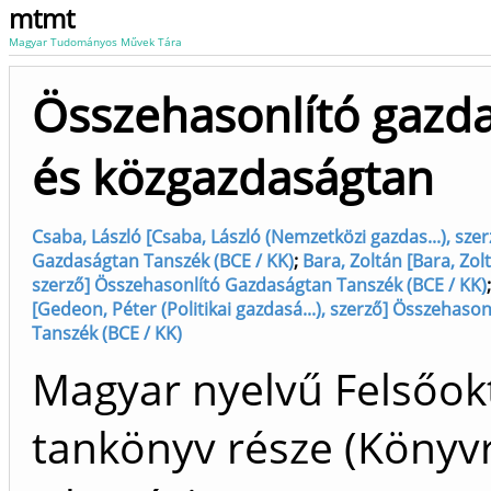
mtmt
Magyar Tudományos Művek Tára
Összehasonlító gazd
és közgazdaságtan
Csaba, László [Csaba, László (Nemzetközi gazdas...), sze
Gazdaságtan Tanszék (BCE / KK)
;
Bara, Zoltán [Bara, Zo
szerző] Összehasonlító Gazdaságtan Tanszék (BCE / KK)
[Gedeon, Péter (Politikai gazdasá...), szerző] Összehaso
Tanszék (BCE / KK)
Magyar nyelvű Felsőok
tankönyv része (Könyvr