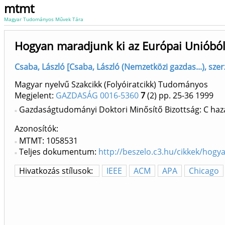
mtmt
Magyar Tudományos Művek Tára
Hogyan maradjunk ki az Európai Unióból?
Csaba, László [Csaba, László (Nemzetközi gazdas...), sz
Magyar nyelvű Szakcikk (Folyóiratcikk) Tudományos
Megjelent:
GAZDASÁG 0016-5360
7
(2)
pp. 25-36
1999
Gazdaságtudományi Doktori Minősítő Bizottság: C haz
Azonosítók
MTMT: 1058531
Teljes dokumentum:
http://beszelo.c3.hu/cikkek/hogy
Hivatkozás stílusok:
IEEE
ACM
APA
Chicago