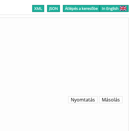
XML
JSON
Átlépés a keresőbe
In English
Nyomtatás
Másolás