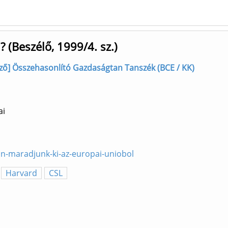
 (Beszélő, 1999/4. sz.)
erző] Összehasonlító Gazdaságtan Tanszék (BCE / KK)
ai
an-maradjunk-ki-az-europai-uniobol
Harvard
CSL