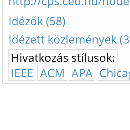
http://cps.ceu.hu/nod
Idézők (58)
Idézett közlemények (3
Hivatkozás stílusok:
IEEE
ACM
APA
Chica