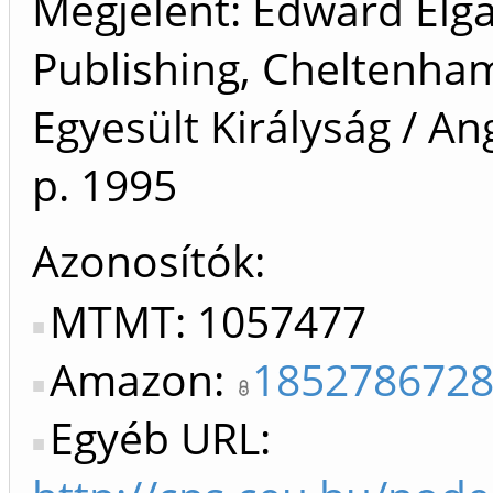
Megjelent: Edward Elg
Publishing, Cheltenha
Egyesült Királyság / Ang
p.
1995
Azonosítók
MTMT: 1057477
Amazon:
185278672
Egyéb URL: