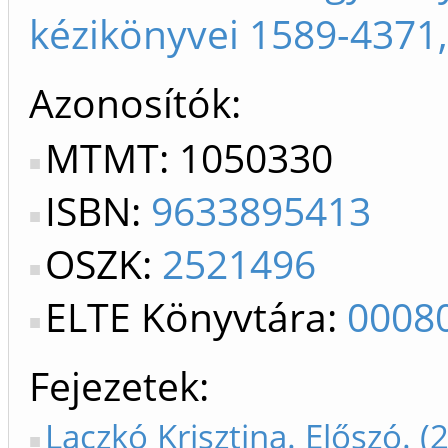
kézikönyvei 1589-4371,
Azonosítók
MTMT: 1050330
ISBN:
9633895413
OSZK:
2521496
ELTE Könyvtára:
0008
Fejezetek
Laczkó Krisztina. Előszó. (