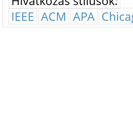
Hivatkozás stílusok:
IEEE
ACM
APA
Chica