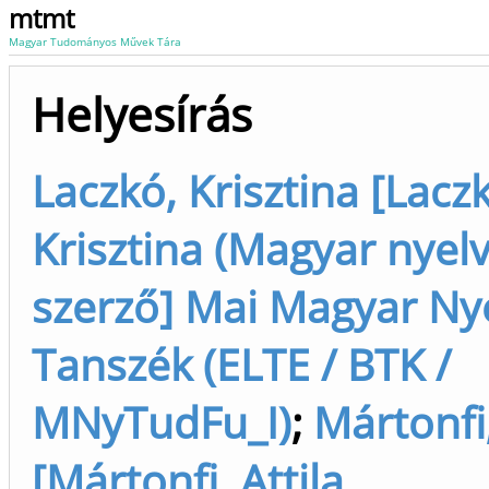
mtmt
Magyar Tudományos Művek Tára
Helyesírás
Laczkó, Krisztina [Lacz
Krisztina (Magyar nyelv
szerző] Mai Magyar Nye
Tanszék (ELTE / BTK /
MNyTudFu_I)
;
Mártonfi,
[Mártonfi, Attila