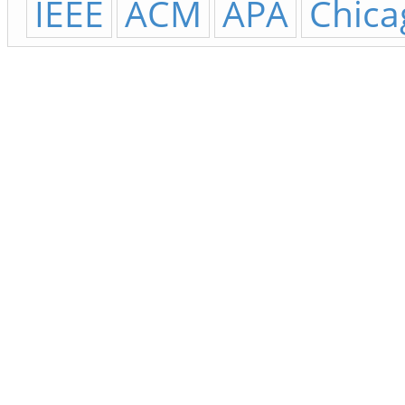
IEEE
ACM
APA
Chica