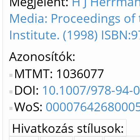
Megjelent:
H J Herrman
Media: Proceedings of
Institute. (1998) ISBN
Azonosítók
MTMT: 1036077
DOI:
10.1007/978-94-
WoS:
0000764268000
Hivatkozás stílusok: