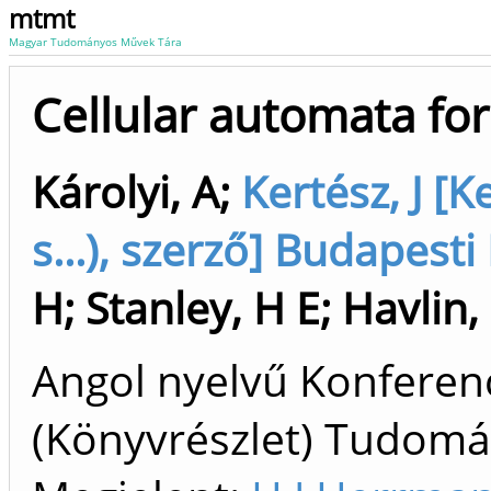
mtmt
Magyar Tudományos Művek Tára
Cellular automata fo
Károlyi, A
;
Kertész, J [K
s...), szerző] Budapes
H
;
Stanley, H E
;
Havlin,
Angol nyelvű Konfere
(Könyvrészlet) Tudom