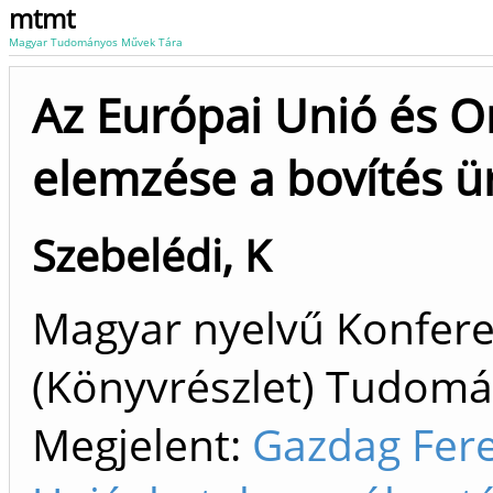
mtmt
Magyar Tudományos Művek Tára
Az Európai Unió és O
elemzése a bovítés 
Szebelédi, K
Magyar nyelvű Konfer
(Könyvrészlet) Tudom
Megjelent:
Gazdag Fere