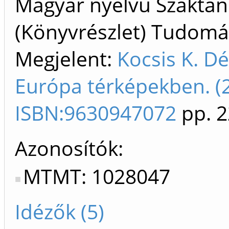
Magyar nyelvű Szakta
(Könyvrészlet) Tudom
Megjelent:
Kocsis K. Dé
Európa térképekben. (
ISBN:9630947072
pp. 2
Azonosítók
MTMT: 1028047
Idézők (5)