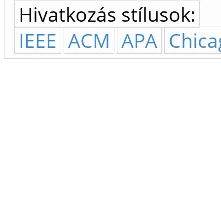
Hivatkozás stílusok:
IEEE
ACM
APA
Chica