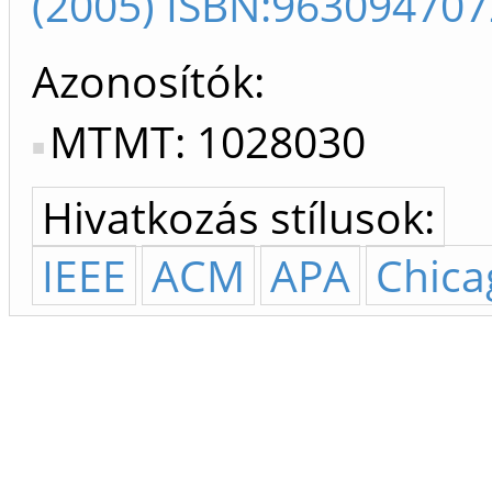
(2005) ISBN:963094707
Azonosítók
MTMT: 1028030
Hivatkozás stílusok:
IEEE
ACM
APA
Chica