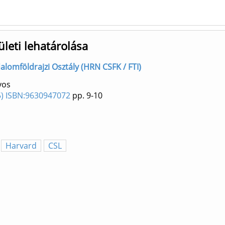
ületi lehatárolása
alomföldrajzi Osztály (HRN CSFK / FTI)
yos
5) ISBN:9630947072
pp. 9-10
Harvard
CSL