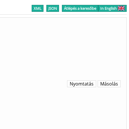
XML
JSON
Átlépés a keresőbe
In English
Nyomtatás
Másolás