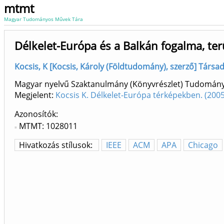
mtmt
Magyar Tudományos Művek Tára
Délkelet-Európa és a Balkán fogalma, ter
Kocsis, K [Kocsis, Károly (Földtudomány), szerző] Társad
Magyar nyelvű Szaktanulmány (Könyvrészlet) Tudomán
Megjelent:
Kocsis K. Délkelet-Európa térképekben. (200
Azonosítók
MTMT: 1028011
Hivatkozás stílusok:
IEEE
ACM
APA
Chicago