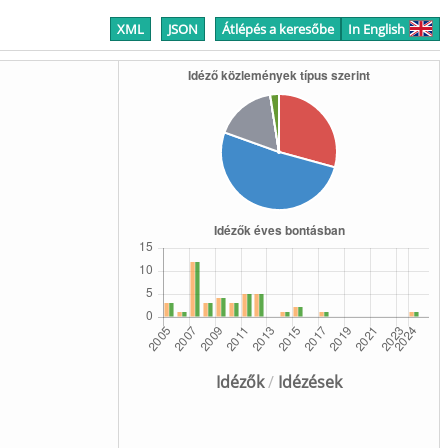
XML
JSON
Átlépés a keresőbe
In English
Idézők
/
Idézések