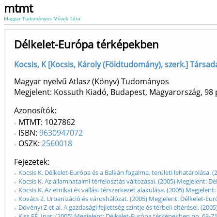
mtmt
Magyar Tudományos Művek Tára
Délkelet-Európa térképekben
Kocsis, K [Kocsis, Károly (Földtudomány), szerk.] Társad
Magyar nyelvű Atlasz (Könyv) Tudományos
Megjelent: Kossuth Kiadó, Budapest, Magyarország, 98 
Azonosítók
MTMT: 1027862
ISBN:
9630947072
OSZK:
2560018
Fejezetek
Kocsis K. Délkelet-Európa és a Balkán fogalma, területi lehatárolása.
Kocsis K. Az államhatalmi térfelosztás változásai. (2005) Megjelent: 
Kocsis K. Az etnikai és vallási térszerkezet alakulása. (2005) Megjele
Kovács Z. Urbanizáció és városhálózat. (2005) Megjelent: Délkelet-Eu
Dövényi Z et al. A gazdasági fejlettség szintje és térbeli eltérései. (2
Kiss EÉ. Ipar. (2005) Megjelent: Délkelet-Európa térképekben pp. 63-7