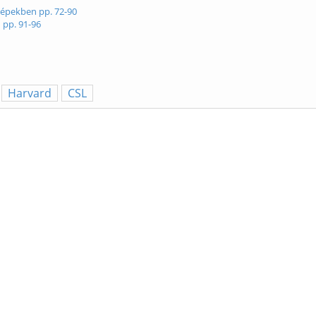
rképekben pp. 72-90
 pp. 91-96
Harvard
CSL