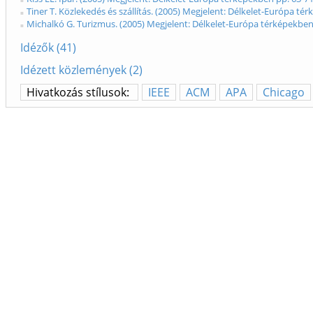
Tiner T. Közlekedés és szállítás. (2005) Megjelent: Délkelet-Európa té
Michalkó G. Turizmus. (2005) Megjelent: Délkelet-Európa térképekben
Idézők (41)
Idézett közlemények (2)
Hivatkozás stílusok:
IEEE
ACM
APA
Chicago