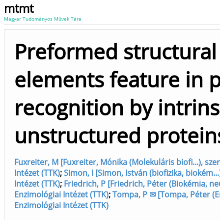
mtmt
Magyar Tudományos Művek Tára
Preformed structural
elements feature in 
recognition by intrins
unstructured protein
Fuxreiter, M [Fuxreiter, Mónika (Molekuláris biofi...), sz
Intézet (TTK)
;
Simon, I [Simon, István (biofizika, biokém..
Intézet (TTK)
;
Friedrich, P [Friedrich, Péter (Biokémia, neu
Enzimológiai Intézet (TTK)
;
Tompa, P ✉ [Tompa, Péter (En
Enzimológiai Intézet (TTK)