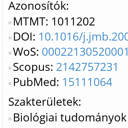
Azonosítók
MTMT: 1011202
DOI:
10.1016/j.jmb.20
WoS:
0002213052000
Scopus:
2142757231
PubMed:
15111064
Szakterületek:
Biológiai tudományok