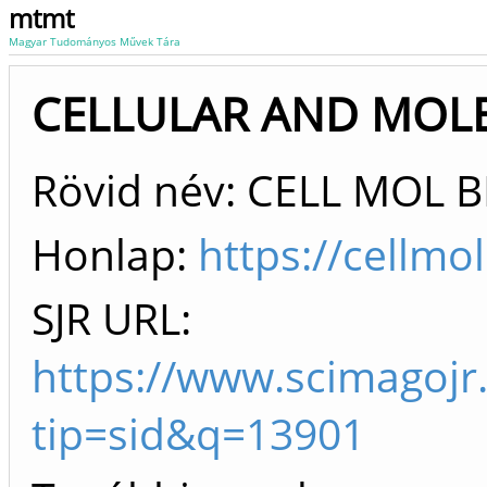
mtmt
Magyar Tudományos Művek Tára
CELLULAR AND MOLEC
Rövid név: CELL MOL B
Honlap:
https://cellmo
SJR URL:
https://www.scimagojr
tip=sid&q=13901