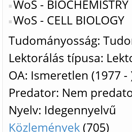
WoS - BIOCHEMISTRY
WoS - CELL BIOLOGY
Tudományosság: Tud
Lektorálás típusa: Lekt
OA: Ismeretlen (1977 - 
Predator: Nem predat
Nyelv: Idegennyelvű
Közlemények
(705)