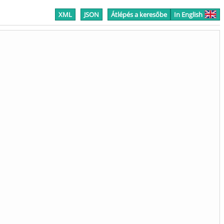
XML
JSON
Átlépés a keresőbe
In English