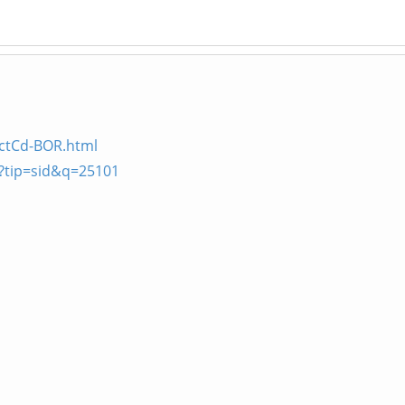
uctCd-BOR.html
p?tip=sid&q=25101