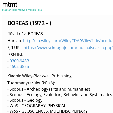
mtmt
Magyar Tudományos Művek Tára
BOREAS (1972 - )
Rövid név: BOREAS
Honlap:
http://eu.wiley.com/WileyCDA/WileyTitle/prod
SJR URL:
https://www.scimagojr.com/journalsearch.ph
ISSN lista
0300-9483
1502-3885
Kiadók
Wiley-Blackwell Publishing
Tudományterület (külső)
Scopus - Archeology (arts and humanities)
Scopus - Ecology, Evolution, Behavior and Systematics
Scopus - Geology
WoS - GEOGRAPHY, PHYSICAL
WoS - GEOSCIENCES, MULTIDISCIPLINARY