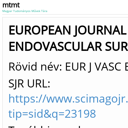
mtmt
Magyar Tudományos Művek Tára
EUROPEAN JOURNAL
ENDOVASCULAR SUR
Rövid név: EUR J VAS
SJR URL:
https://www.scimagojr
tip=sid&q=23198