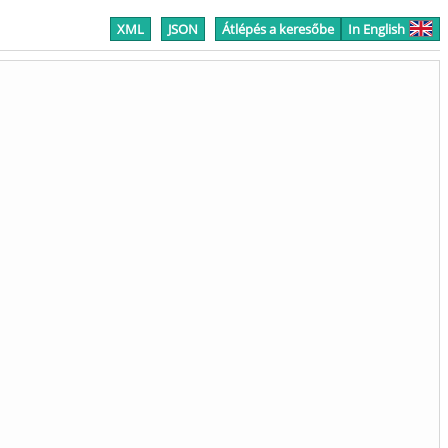
XML
JSON
Átlépés a keresőbe
In English