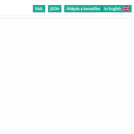
XML
JSON
Átlépés a keresőbe
In English