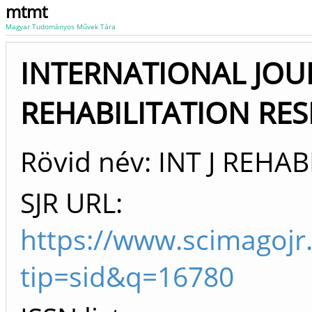
mtmt
Magyar Tudományos Művek Tára
INTERNATIONAL JOU
REHABILITATION RE
Rövid név: INT J REHAB
SJR URL:
https://www.scimagojr
tip=sid&q=16780