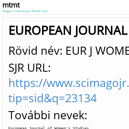
mtmt
Magyar Tudományos Művek Tára
EUROPEAN JOURNAL
Rövid név: EUR J WOM
SJR URL:
https://www.scimagojr
tip=sid&q=23134
További nevek:
European Journal of Women's Studies