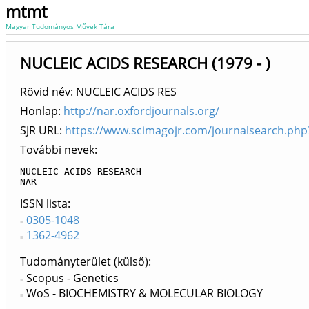
mtmt
Magyar Tudományos Művek Tára
NUCLEIC ACIDS RESEARCH (1979 - )
Rövid név: NUCLEIC ACIDS RES
Honlap:
http://nar.oxfordjournals.org/
SJR URL:
https://www.scimagojr.com/journalsearch.ph
További nevek:
NUCLEIC ACIDS RESEARCH

NAR
ISSN lista
0305-1048
1362-4962
Tudományterület (külső)
Scopus - Genetics
WoS - BIOCHEMISTRY & MOLECULAR BIOLOGY