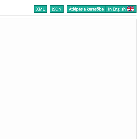
XML
JSON
Átlépés a keresőbe
In English