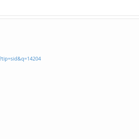
p?tip=sid&q=14204