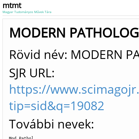
mtmt
Magyar Tudományos Művek Tára
MODERN PATHOLOG
Rövid név: MODERN P
SJR URL:
https://www.scimagojr
tip=sid&q=19082
További nevek:
Mod Pathol.
