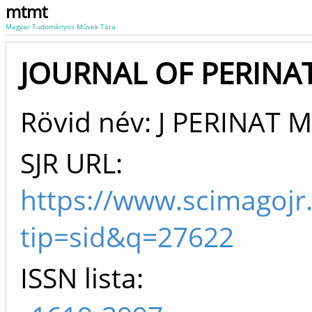
mtmt
Magyar Tudományos Művek Tára
JOURNAL OF PERINA
Rövid név: J PERINAT 
SJR URL:
https://www.scimagojr
tip=sid&q=27622
ISSN lista