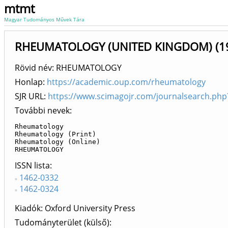
mtmt
Magyar Tudományos Művek Tára
RHEUMATOLOGY (UNITED KINGDOM) (199
Rövid név: RHEUMATOLOGY
Honlap:
https://academic.oup.com/rheumatology
SJR URL:
https://www.scimagojr.com/journalsearch.ph
További nevek:
Rheumatology

Rheumatology (Print)

Rheumatology (Online)

RHEUMATOLOGY
ISSN lista
1462-0332
1462-0324
Kiadók
Oxford University Press
Tudományterület (külső)