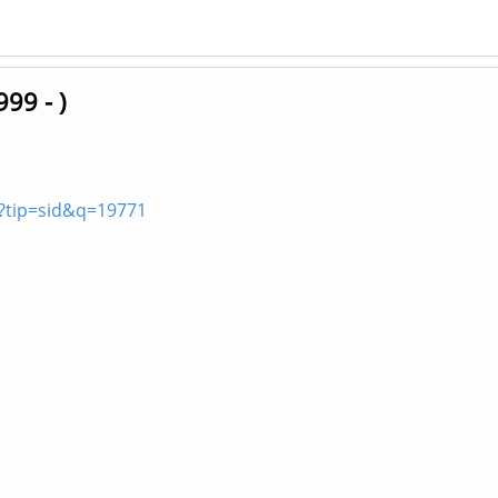
9 - )
p?tip=sid&q=19771