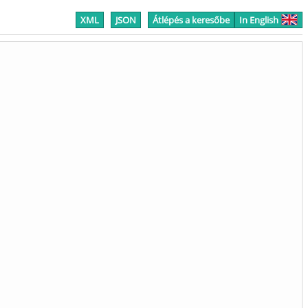
XML
JSON
Átlépés a keresőbe
In English