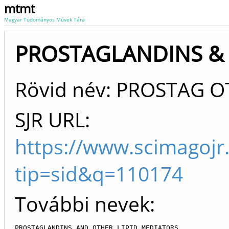
mtmt
Magyar Tudományos Művek Tára
PROSTAGLANDINS & 
Rövid név: PROSTAG O
SJR URL:
https://www.scimagojr
tip=sid&q=110174
További nevek:
PROSTAGLANDINS AND OTHER LIPID MEDIATORS