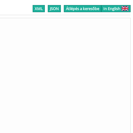
XML
JSON
Átlépés a keresőbe
In English