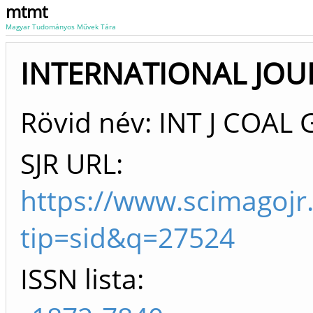
mtmt
Magyar Tudományos Művek Tára
INTERNATIONAL JOU
Rövid név: INT J COAL
SJR URL:
https://www.scimagojr
tip=sid&q=27524
ISSN lista