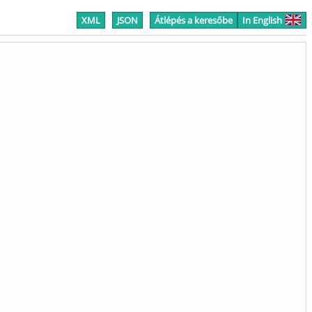
XML
JSON
Átlépés a keresőbe
In English