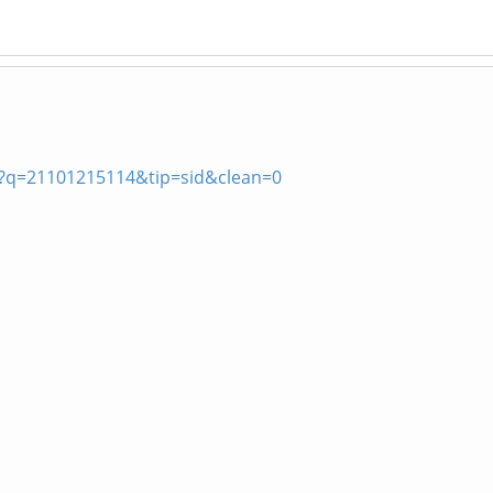
p?q=21101215114&tip=sid&clean=0