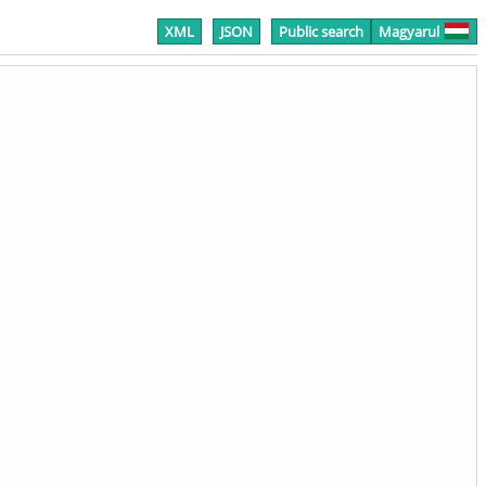
XML
JSON
Public search
Magyarul