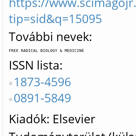
https://www.scimagojr
tip=sid&q=15095
További nevek:
FREE RADICAL BIOLOGY & MEDICINE
ISSN lista
1873-4596
0891-5849
Kiadók
Elsevier