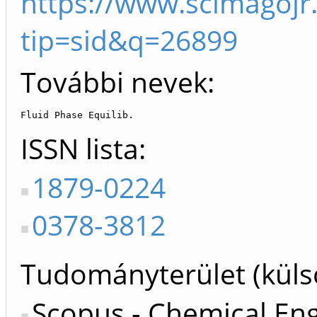
https://www.scimagojr
tip=sid&q=26899
További nevek:
Fluid Phase Equilib.
ISSN lista
1879-0224
0378-3812
Tudományterület (küls
Scopus - Chemical Eng