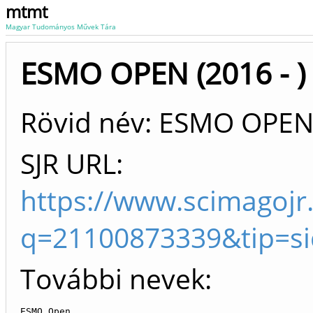
mtmt
Magyar Tudományos Művek Tára
ESMO OPEN (2016 - )
Rövid név: ESMO OPE
SJR URL:
https://www.scimagojr
q=21100873339&tip=s
További nevek:
ESMO Open