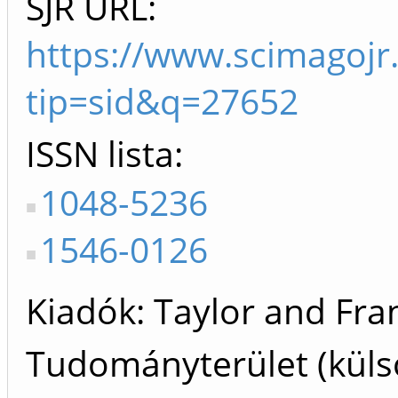
SJR URL:
https://www.scimagojr
tip=sid&q=27652
ISSN lista
1048-5236
1546-0126
Kiadók
Taylor and Fra
Tudományterület (küls