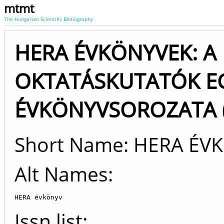
mtmt
The Hungarian Scientific Bibliography
HERA ÉVKÖNYVEK: A
OKTATÁSKUTATÓK E
ÉVKÖNYVSOROZATA (2
Short Name: HERA ÉV
Alt Names:
HERA évkönyv
Issn list